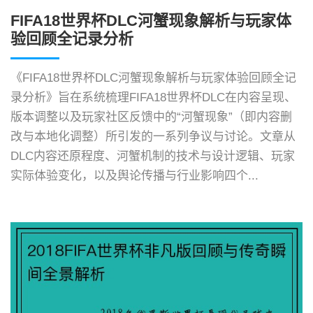
FIFA18世界杯DLC河蟹现象解析与玩家体
验回顾全记录分析
《FIFA18世界杯DLC河蟹现象解析与玩家体验回顾全记
录分析》旨在系统梳理FIFA18世界杯DLC在内容呈现、
版本调整以及玩家社区反馈中的“河蟹现象”（即内容删
改与本地化调整）所引发的一系列争议与讨论。文章从
DLC内容还原程度、河蟹机制的技术与设计逻辑、玩家
实际体验变化，以及舆论传播与行业影响四个...