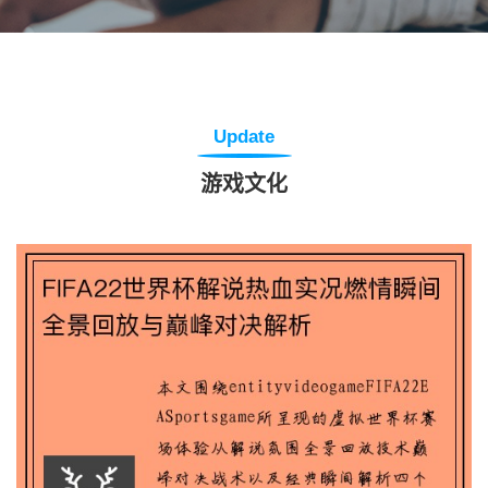
Update
游戏文化