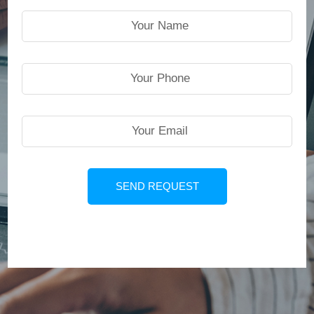
SEND REQUEST