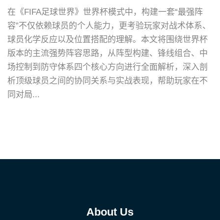
在《FIFA足球世界》世界杯模式中，构建一套“最强阵
容”不仅依赖球员的个人能力，更考验玩家对战术体系、
球员化学反应以及位置搭配的理解。本文将围绕世界杯
版本的主流强势阵容思路，从阵型构建、锋线组合、中
场控制到防守体系四个核心方向进行全面解析，深入剖
析顶级球员之间的协同关系与实战表现，帮助玩家在不
同对局...
About Us