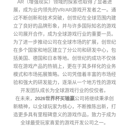
AR（增强现实）领域的探索也取得了显著进
展，成为业内领先的VR/AR游戏开发者之一。通
过不断创新和技术突破，创世纪在全球范围内建
立了良好的品牌形象，并与许多国际知名的游戏
公司展开合作，成为全球游戏行业的重要一员。
为了进一步推动公司在全球市场的扩展，创世纪
在多个国家和地区建立了分公司和研发中心，包
括美国、德国和日本等地。创世纪的成功不仅体
现在游戏产品的热销上，更在于其多样化的业务
模式和市场拓展策略。公司凭借着丰富的市场经
验和强大的研发能力，逐渐从一个地方性的游戏
开发团队成长为全球游戏行业的佼佼者。
在未来，
2026世界杯买输赢
公司将继续秉承创
新精神，以全球玩家为核心，不断推陈出新，打
造更多具有里程碑意义的游戏作品，致力于成为
全球最受玩家喜爱的游戏开发公司之一。