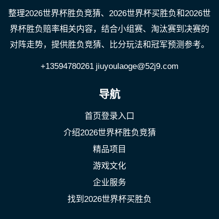
整理2026世界杯胜负竞猜、2026世界杯买胜负和2026世
界杯胜负赔率相关内容，结合小组赛、淘汰赛到决赛的
对阵走势，提供胜负竞猜、比分玩法和冠军预测参考。
+13594780261
jiuyoulaoge@52j9.com
导航
首页登录入口
介绍2026世界杯胜负竞猜
精品项目
游戏文化
企业服务
找到2026世界杯买胜负