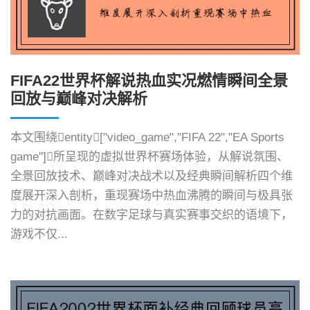
FIFA22世界杯解说热血实况燃情瞬间全景
回放与巅峰对决解析
本文围绕entity["video_game","FIFA 22","EA Sports
game"]所呈现的虚拟世界杯赛场体验，从解说氛围、
全景回放技术、巅峰对决战术以及经典瞬间解析四个维
度展开深入剖析，重现赛场中热血沸腾的瞬间与极具张
力的对抗画面。在数字足球与真实赛事交织的语境下，
游戏不仅...