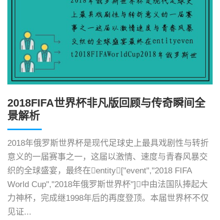
2018FIFA世界杯非凡版回顾与传奇瞬间全
景解析
2018年俄罗斯世界杯是现代足球史上最具戏剧性与转折
意义的一届赛事之一，这届以激情、速度与青春风暴交
织的全球盛宴，最终在entity["event","2018 FIFA
World Cup","2018年俄罗斯世界杯"]中由法国队捧起大
力神杯，完成继1998年后的再度登顶。本届世界杯不仅
见证...