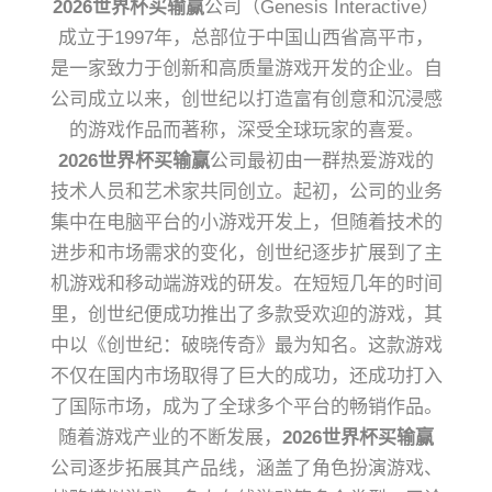
2026世界杯买输赢
公司（Genesis Interactive）
成立于1997年，总部位于中国山西省高平市，
是一家致力于创新和高质量游戏开发的企业。自
公司成立以来，创世纪以打造富有创意和沉浸感
的游戏作品而著称，深受全球玩家的喜爱。
2026世界杯买输赢
公司最初由一群热爱游戏的
技术人员和艺术家共同创立。起初，公司的业务
集中在电脑平台的小游戏开发上，但随着技术的
进步和市场需求的变化，创世纪逐步扩展到了主
机游戏和移动端游戏的研发。在短短几年的时间
里，创世纪便成功推出了多款受欢迎的游戏，其
中以《创世纪：破晓传奇》最为知名。这款游戏
不仅在国内市场取得了巨大的成功，还成功打入
了国际市场，成为了全球多个平台的畅销作品。
随着游戏产业的不断发展，
2026世界杯买输赢
公司逐步拓展其产品线，涵盖了角色扮演游戏、