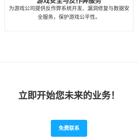
游戏安全与反作弊服务
为游戏公司提供反作弊系统开发、漏洞修复与数据安
全服务，保护游戏公平性。
立即开始您未来的业务！
免费联系