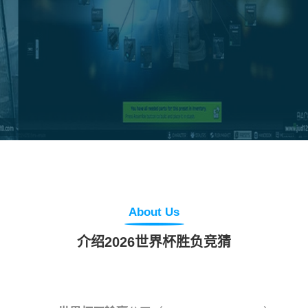
About Us
介绍2026世界杯胜负竞猜