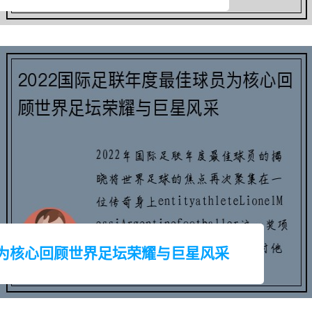
员为核心回顾世界足坛荣耀与巨星风采