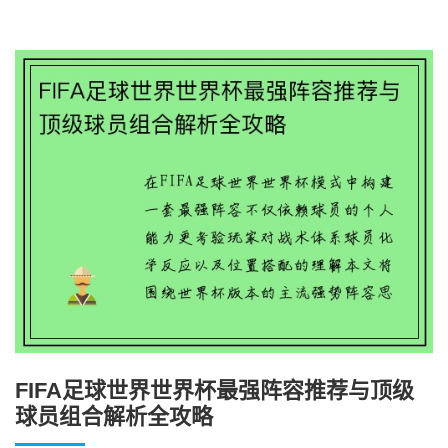
FIFA足球世界世界杯最强阵容推荐与顶级
球员组合解析全攻略