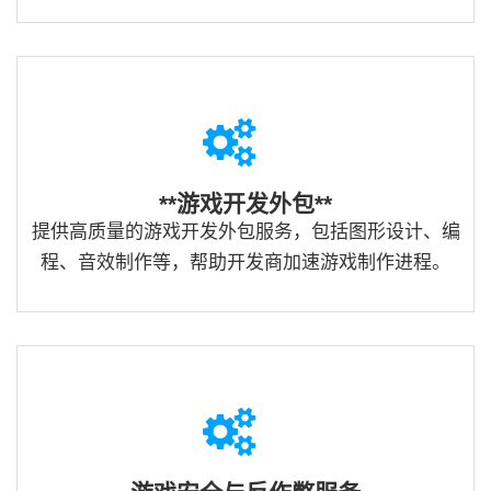
**游戏开发外包**
提供高质量的游戏开发外包服务，包括图形设计、编
程、音效制作等，帮助开发商加速游戏制作进程。